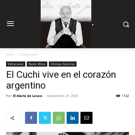
.
.
Inicio
Editoriales
Editoriales
Radio Mitre
Últimas Noticias
El Cuchi vive en el corazón
argentino
Por
El diario de Leuco
-
septiembre 29, 2025
1142