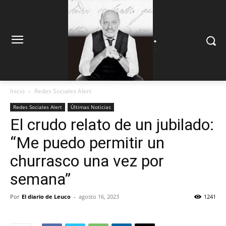
.
.
Inicio
Redes Sociales Alert
Redes Sociales Alert
Últimas Noticias
El crudo relato de un jubilado:
“Me puedo permitir un
churrasco una vez por
semana”
Por
El diario de Leuco
-
agosto 16, 2023
1241