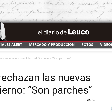
CIALES ALERT
MERCADO Y PRODUCCIÓN
FOTOS
VIDEO
an las nuevas medidas del Gobierno: “Son parches”
rechazan las nuevas
erno: “Son parches”
965