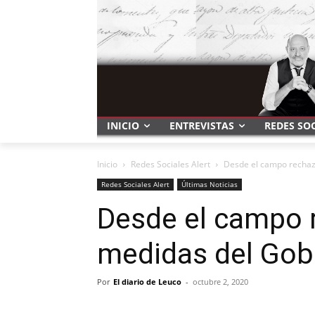
INICIO
ENTREVISTAS
REDES SO
Inicio
Redes Sociales Alert
Desde el campo rechaz
Redes Sociales Alert
Últimas Noticias
Desde el campo 
medidas del Gobi
Por
El diario de Leuco
-
octubre 2, 2020