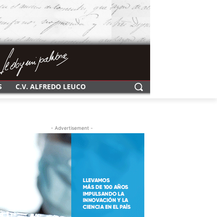
S
C.V. ALFREDO LEUCO
- Advertisement -