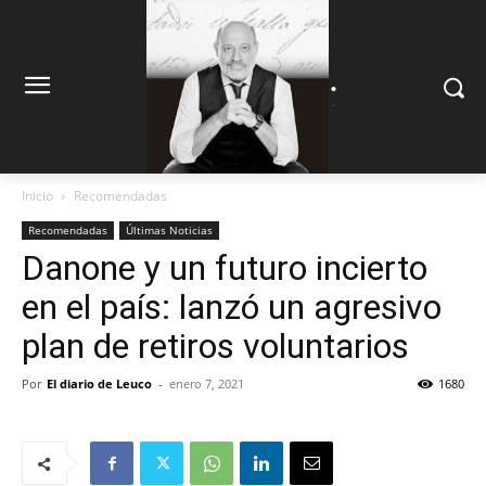
.
.
Inicio
Recomendadas
Recomendadas
Últimas Noticias
Danone y un futuro incierto
en el país: lanzó un agresivo
plan de retiros voluntarios
Por
El diario de Leuco
-
enero 7, 2021
1680