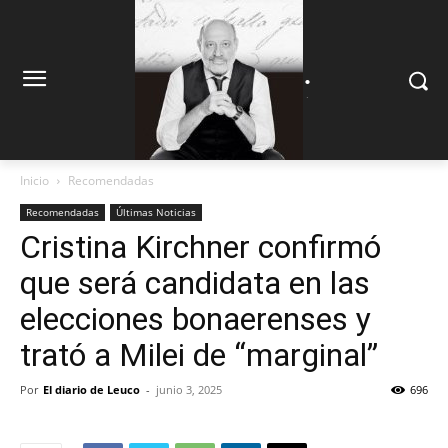
.
.
Inicio
Recomendadas
Recomendadas
Últimas Noticias
Cristina Kirchner confirmó
que será candidata en las
elecciones bonaerenses y
trató a Milei de “marginal”
Por
El diario de Leuco
-
junio 3, 2025
696