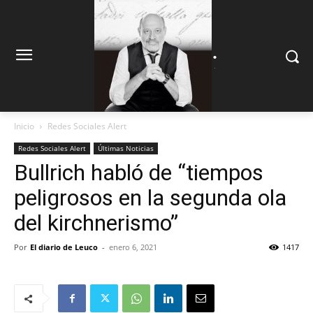
.
.
Inicio
Redes Sociales Alert
Redes Sociales Alert
Últimas Noticias
Bullrich habló de “tiempos
peligrosos en la segunda ola
del kirchnerismo”
Por
El diario de Leuco
-
enero 6, 2021
1417