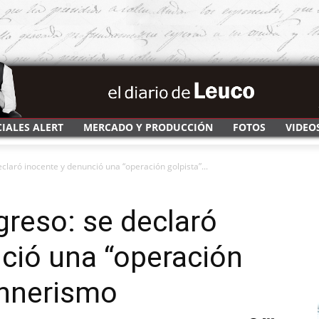
CIALES ALERT
MERCADO Y PRODUCCIÓN
FOTOS
VIDEO
claró inocente y denunció una “operación golpista”...
greso: se declaró
ció una “operación
rchnerismo