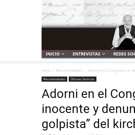
INICIO
ENTREVISTAS
REDES SO
Inicio
Recomendadas
Adorni en el Congreso: se de
Recomendadas
Últimas Noticias
Adorni en el Con
inocente y denun
golpista” del ki