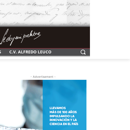
S
C.V. ALFREDO LEUCO
- Advertisement -