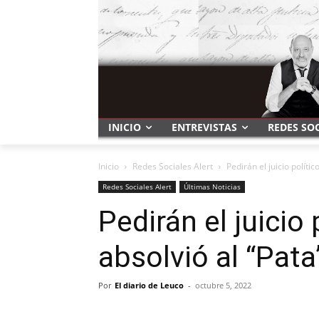
INICIO
ENTREVISTAS
REDES SO
Inicio
Redes Sociales Alert
Pedirán el juicio políti
Redes Sociales Alert
Últimas Noticias
Pedirán el juicio 
absolvió al “Pat
Por
El diario de Leuco
-
octubre 5, 2022