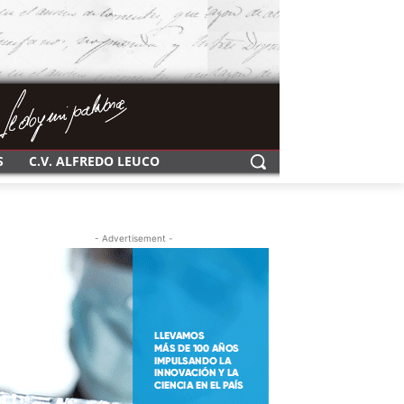
S
C.V. ALFREDO LEUCO
- Advertisement -