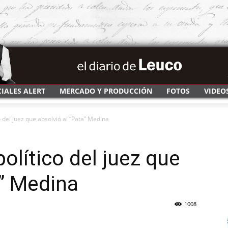
CIALES ALERT
MERCADO Y PRODUCCIÓN
FOTOS
VIDEO
co del juez que absolvió al “Pata” Medina
político del juez que
a” Medina
1008