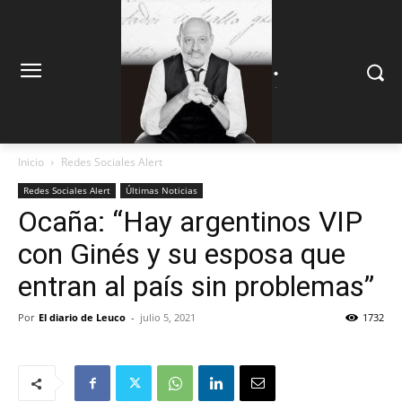
.
.
Inicio
Redes Sociales Alert
Redes Sociales Alert
Últimas Noticias
Ocaña: “Hay argentinos VIP
con Ginés y su esposa que
entran al país sin problemas”
Por
El diario de Leuco
-
julio 5, 2021
1732