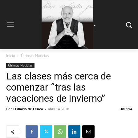
.
.
Inicio
Últimas Noticias
Últimas Noticias
Las clases más cerca de
comenzar “tras las
vacaciones de invierno”
Por
El diario de Leuco
-
abril 14, 2020
994