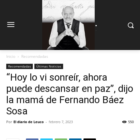
.
.
Inicio
Recomendadas
Recomendadas
Últimas Noticias
“Hoy lo vi sonreír, ahora
puede descansar en paz”, dijo
la mamá de Fernando Báez
Sosa
Por
El diario de Leuco
-
febrero 7, 2023
550