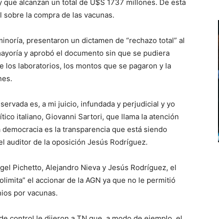
y que alcanzan un total de U$S 1737 millones. De esta
l sobre la compra de las vacunas.
inoría, presentaron un dictamen de “rechazo total” al
 mayoría y aprobó el documento sin que se pudiera
e los laboratorios, los montos que se pagaron y la
nes.
ervada es, a mi juicio, infundada y perjudicial y yo
ítico italiano, Giovanni Sartori, que llama la atención
a democracia es la transparencia que está siendo
el auditor de la oposición Jesús Rodríguez.
gel Pichetto, Alejandro Nieva y Jesús Rodríguez, el
limita” el accionar de la AGN ya que no le permitió
nios por vacunas.
e control le dijeron a TN que, a modo de ejemplo, el