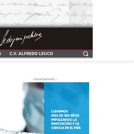
S
C.V. ALFREDO LEUCO
- Advertisement -